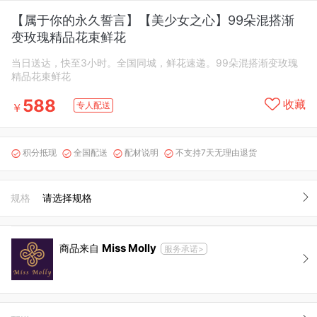
【属于你的永久誓言】【美少女之心】99朵混搭渐
变玫瑰精品花束鲜花
当日送达，快至3小时。全国同城，鲜花速递。99朵混搭渐变玫瑰
精品花束鲜花
588
收藏
专人配送
￥
积分抵现
全国配送
配材说明
不支持7天无理由退货




规格
请选择规格
Miss Molly
商品来自
服务承诺>