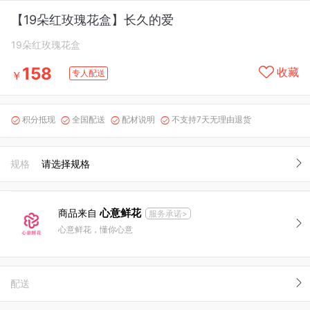
【19朵红玫瑰花盒】长久的爱
19朵红玫瑰花盒
158
收藏
专人配送
￥
积分抵现
全国配送
配材说明
不支持7天无理由退货




规格
请选择规格
心意鲜花
商品来自
服务承诺>
心意鲜花，懂你心意
配送