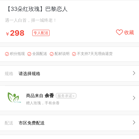
【33朵红玫瑰】巴黎恋人
遇一人白首，择一城终老！
298
收藏
专人配送
￥
积分抵现
全国配送
配材说明
不支持7天无理由退货




规格
请选择规格
余香
商品来自
服务承诺>
赠人玫瑰，手有余香
配送
市区免费配送