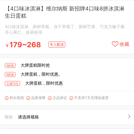
【4口味冰淇淋】维尔纳斯 新招牌4口味8拼冰淇淋
生日蛋糕
4口味冰淇淋、新鲜草莓、冻干草莓丁、新鲜芒果、巧克力榛子酱、
开心果仁、抹茶粉等
179~268
收藏
专人配送
￥
大牌蛋糕限时抢
9折抢
大牌蛋糕，限时优惠。
9折抢
大牌蛋糕，限时优惠
立减10元
积分抵现
品质保障
正品保证
不支持7天无理由退货




规格
请选择规格