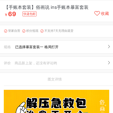
【手账本套装】俗画说 ins手账本暴富套装
69
收藏
快递包邮
￥
管家自营
积分抵现
不支持7天无理由退货



规格
已选择暴富套装一 格局打开
评价
商品新上架，还没有评论哟
图文详情