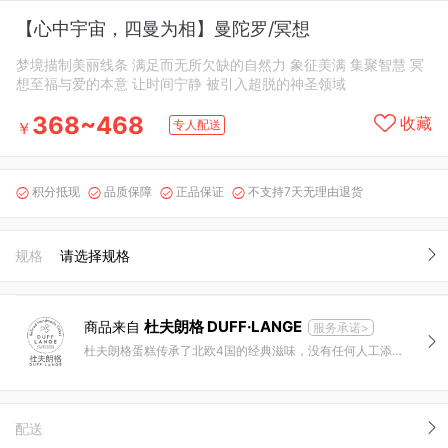
【心中宇宙，四曼为相】曼陀罗/冥想
梦境描制美丽线条 满足而无所欠缺的自然力 象征美满 集聚智慧 冥
想至福与爱的本意 让时间宁静 被引入超脱的神圣领域
368~468
收藏
专人配送
￥
积分抵现
品质保障
正品保证
不支持7天无理由退货




规格
请选择规格
杜夫朗格 DUFF·LANGE
商品来自
服务承诺>
杜夫朗格蛋糕传承了北欧4国的经典滋味，没有任何人工添加物，利用纯天然的食材制作。我们用心制作精致外观和究极口感的美味蛋糕。
配送