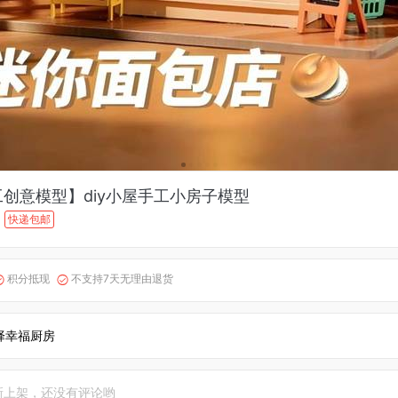
工创意模型】diy小屋手工小房子模型
快递包邮
积分抵现
不支持7天无理由退货


择幸福厨房
新上架，还没有评论哟