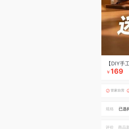
【DIY手
169
￥
管家自营

规格
已选
评价
商品