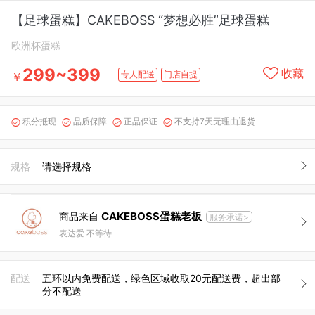
【足球蛋糕】CAKEBOSS “梦想必胜”足球蛋糕
欧洲杯蛋糕
299~399
收藏
专人配送
门店自提
￥
积分抵现
品质保障
正品保证
不支持7天无理由退货




规格
请选择规格
CAKEBOSS蛋糕老板
商品来自
服务承诺>
表达爱 不等待
配送
五环以内免费配送，绿色区域收取20元配送费，超出部
分不配送