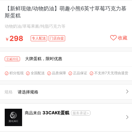
【新鲜现做/动物奶油】萌趣小熊6英寸草莓巧克力慕
斯蛋糕
动物奶油/草莓果酱/纯脂巧克力等
298
收藏
专人配送
门店自提
￥
大牌蛋糕，限时优惠
立减20元
积分抵现
全国配送
品质保障
正品保证
不支持7天无理由退货





规格
请选择规格
33CAKE蛋糕
商品来自
服务承诺>