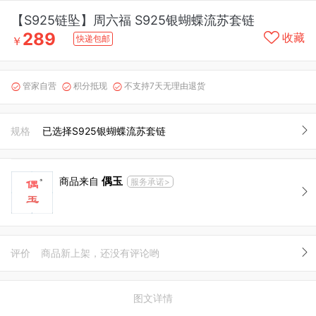
【S925链坠】周六福 S925银蝴蝶流苏套链
289
收藏
快递包邮
￥
管家自营
积分抵现
不支持7天无理由退货



规格
已选择S925银蝴蝶流苏套链
偶玉
商品来自
服务承诺>
评价
商品新上架，还没有评论哟
图文详情