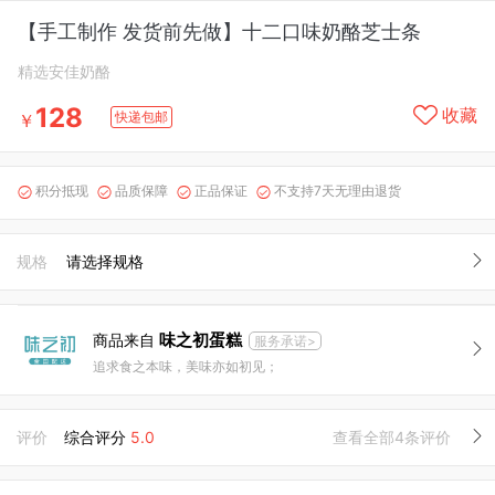
【手工制作 发货前先做】十二口味奶酪芝士条
精选安佳奶酪
128
收藏
快递包邮
￥
积分抵现
品质保障
正品保证
不支持7天无理由退货




规格
请选择规格
味之初蛋糕
商品来自
服务承诺>
追求食之本味，美味亦如初见；
评价
综合评分
5.0
查看全部4条评价